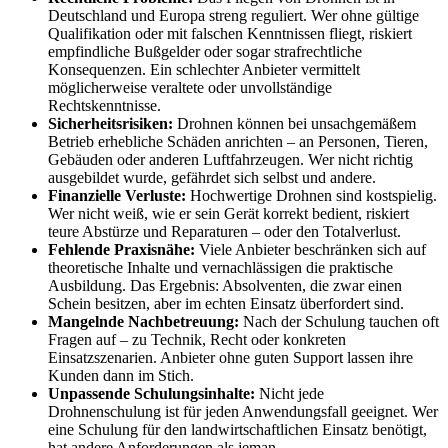
Deutschland und Europa streng reguliert. Wer ohne gültige
Qualifikation oder mit falschen Kenntnissen fliegt, riskiert
empfindliche Bußgelder oder sogar strafrechtliche
Konsequenzen. Ein schlechter Anbieter vermittelt
möglicherweise veraltete oder unvollständige
Rechtskenntnisse.
Sicherheitsrisiken:
Drohnen können bei unsachgemäßem
Betrieb erhebliche Schäden anrichten – an Personen, Tieren,
Gebäuden oder anderen Luftfahrzeugen. Wer nicht richtig
ausgebildet wurde, gefährdet sich selbst und andere.
Finanzielle Verluste:
Hochwertige Drohnen sind kostspielig.
Wer nicht weiß, wie er sein Gerät korrekt bedient, riskiert
teure Abstürze und Reparaturen – oder den Totalverlust.
Fehlende Praxisnähe:
Viele Anbieter beschränken sich auf
theoretische Inhalte und vernachlässigen die praktische
Ausbildung. Das Ergebnis: Absolventen, die zwar einen
Schein besitzen, aber im echten Einsatz überfordert sind.
Mangelnde Nachbetreuung:
Nach der Schulung tauchen oft
Fragen auf – zu Technik, Recht oder konkreten
Einsatzszenarien. Anbieter ohne guten Support lassen ihre
Kunden dann im Stich.
Unpassende Schulungsinhalte:
Nicht jede
Drohnenschulung ist für jeden Anwendungsfall geeignet. Wer
eine Schulung für den landwirtschaftlichen Einsatz benötigt,
hat andere Anforderungen als jeman