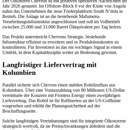
Der Ölkonzern Chevron ist mit positiven operativen Nachrichten ins
Jahr 2026 gestartet. Im Offshore-Block 0 vor der Küste von Angola
nahm das Unternehmen die neue Förderplattform South N’dola in
Betrieb. Die Anlage ist an die bestehende Mafumeira-
Verarbeitungsinfrastruktur angeschlossen und soll im Vollbetrieb
zwischen 25.000 und 33.000 Barrel Öläquivalent pro Tag liefern.
Das Projekt unterstreicht Chevrons Strategie, bestehende
Infrastruktur effizient zu erweitern und so Produktionskosten zu
kontrollieren. Für Investoren ist das ein wichtiges Signal in einem
Umfeld, in dem Kapitaldisziplin weiter an Bedeutung gewinnt.
Langfristiger Liefervertrag mit
Kolumbien
Parallel sicherte sich Chevron einen stabilen Rohölzufluss aus
Kolumbien. Über eine Vorauszahlung von 80 Millionen US-Dollar
vereinbarte der Konzern mit Frontera Energy einen zweijährigen
Liefervertrag. Das Rohöl ist für Raffinerien an der US-Golfküste
vorgesehen und erhöht die Planungssicherheit auf der
Beschaffungsseite.
Solche langfristigen Vereinbarungen sind für integrierte Ölkonzerne
strategisch wertvoll, da sie Preisschwankungen abfedern und die