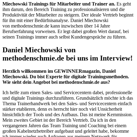
Miechowski Trainings für Mitarbeiter und Trainer an.
Es geht
ihm darum, den Bereich Training zu professionalisieren und die
Produktivität der Mitarbeiter zu steigern. Der ideale Vertrieb beginnt
für ihn mit einer Bedürfnisanalyse. Daniel Miechowski
von methodenschmie.de kann inzwischen über 14 Jahre
Berufserfahrung vorweisen. Er legt dabei großen Wert darauf, bei
seinen Trainings immer auch selbst Kundengespräche zu führen.
Daniel Miechowski von
methodenschmie.de bei uns im Interview!
Herzlich willkommen im GEWINNERmagazin, Daniel
Miechowski. Du bist Experte für digitale Trainingsmethoden.
Wie sieht dein Angebot bei methodenschmie.de aus?
Ich helfe zum einen Sales- und Servicecentern dabei, professionelle
und digitale Trainings durchzuführen. Grundsätzlich möchte ich das
Thema Trainerhandwerk bei den Sales- und Servicecentern einfach
stärker etablieren, denn es herrscht hier noch viel Unsicherheit
hinsichtlich der Tools und des Aufbaus. Das ist meine Kernmission.
Mein zweites Gebiet ist der Bereich Vertrieb. Da ich in den
vergangenen Jahren das Team Training und Coaching bei einem
großen Kabelnetzbetreiber aufgebaut und geleitet habe, bekomme
ich immer wieder auch Anfragen aus meinem Netzwerk für