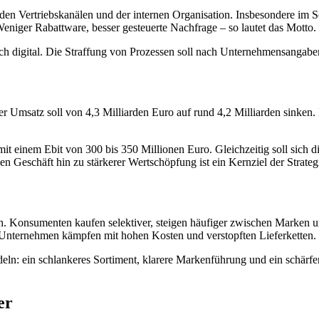
 den Vertriebskanälen und der internen Organisation. Insbesondere im S
eniger Rabattware, besser gesteuerte Nachfrage – so lautet das Motto.
uch digital. Die Straffung von Prozessen soll nach Unternehmensangaben
 Umsatz soll von 4,3 Milliarden Euro auf rund 4,2 Milliarden sinken.
 einem Ebit von 300 bis 350 Millionen Euro. Gleichzeitig soll sich di
Geschäft hin zu stärkerer Wertschöpfung ist ein Kernziel der Strateg
. Konsumenten kaufen selektiver, steigen häufiger zwischen Marken um 
 Unternehmen kämpfen mit hohen Kosten und verstopften Lieferketten.
: ein schlankeres Sortiment, klarere Markenführung und ein schärferes 
er