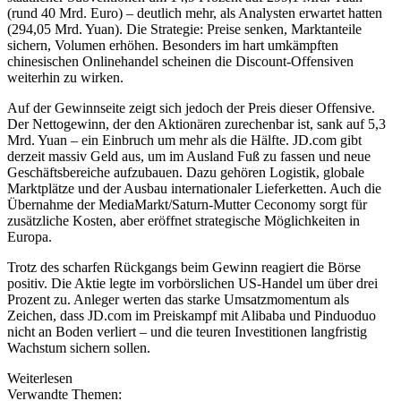
(rund 40 Mrd. Euro) – deutlich mehr, als Analysten erwartet hatten
(294,05 Mrd. Yuan). Die Strategie: Preise senken, Marktanteile
sichern, Volumen erhöhen. Besonders im hart umkämpften
chinesischen Onlinehandel scheinen die Discount-Offensiven
weiterhin zu wirken.
Auf der Gewinnseite zeigt sich jedoch der Preis dieser Offensive.
Der Nettogewinn, der den Aktionären zurechenbar ist, sank auf 5,3
Mrd. Yuan – ein Einbruch um mehr als die Hälfte. JD.com gibt
derzeit massiv Geld aus, um im Ausland Fuß zu fassen und neue
Geschäftsbereiche aufzubauen. Dazu gehören Logistik, globale
Marktplätze und der Ausbau internationaler Lieferketten. Auch die
Übernahme der MediaMarkt/Saturn-Mutter Ceconomy sorgt für
zusätzliche Kosten, aber eröffnet strategische Möglichkeiten in
Europa.
Trotz des scharfen Rückgangs beim Gewinn reagiert die Börse
positiv. Die Aktie legte im vorbörslichen US-Handel um über drei
Prozent zu. Anleger werten das starke Umsatzmomentum als
Zeichen, dass JD.com im Preiskampf mit Alibaba und Pinduoduo
nicht an Boden verliert – und die teuren Investitionen langfristig
Wachstum sichern sollen.
Weiterlesen
Verwandte Themen: