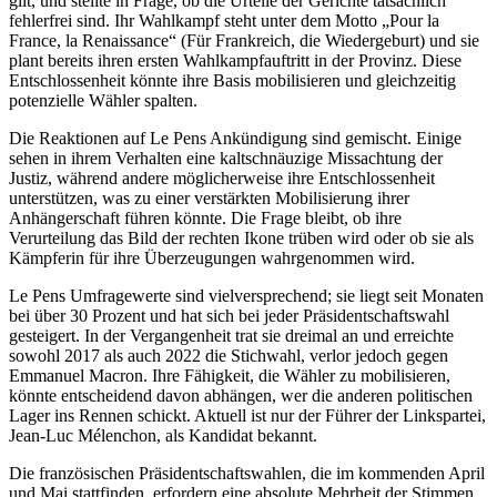
gilt, und stellte in Frage, ob die Urteile der Gerichte tatsächlich
fehlerfrei sind. Ihr Wahlkampf steht unter dem Motto „Pour la
France, la Renaissance“ (Für Frankreich, die Wiedergeburt) und sie
plant bereits ihren ersten Wahlkampfauftritt in der Provinz. Diese
Entschlossenheit könnte ihre Basis mobilisieren und gleichzeitig
potenzielle Wähler spalten.
Die Reaktionen auf Le Pens Ankündigung sind gemischt. Einige
sehen in ihrem Verhalten eine kaltschnäuzige Missachtung der
Justiz, während andere möglicherweise ihre Entschlossenheit
unterstützen, was zu einer verstärkten Mobilisierung ihrer
Anhängerschaft führen könnte. Die Frage bleibt, ob ihre
Verurteilung das Bild der rechten Ikone trüben wird oder ob sie als
Kämpferin für ihre Überzeugungen wahrgenommen wird.
Le Pens Umfragewerte sind vielversprechend; sie liegt seit Monaten
bei über 30 Prozent und hat sich bei jeder Präsidentschaftswahl
gesteigert. In der Vergangenheit trat sie dreimal an und erreichte
sowohl 2017 als auch 2022 die Stichwahl, verlor jedoch gegen
Emmanuel Macron. Ihre Fähigkeit, die Wähler zu mobilisieren,
könnte entscheidend davon abhängen, wer die anderen politischen
Lager ins Rennen schickt. Aktuell ist nur der Führer der Linkspartei,
Jean-Luc Mélenchon, als Kandidat bekannt.
Die französischen Präsidentschaftswahlen, die im kommenden April
und Mai stattfinden, erfordern eine absolute Mehrheit der Stimmen.