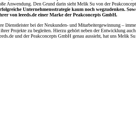
ine große Anwendung. Den Grund darin sieht Melik Su von der Peakconc
erfolgreiche Unternehmensstrategie kaum noch wegzudenken. Sowoh
sführer von leeeds.de einer Marke der Peakconcepts GmbH.
dere Dienstleister bei der Neukunden- und Mitarbeitergewinnung – imme
 ihrer Projekte zu begleiten. Hierzu gehört neben der Entwicklung auch
eeeds.de und der Peakconcepts GmbH genau aussieht, hat uns Melik Su h