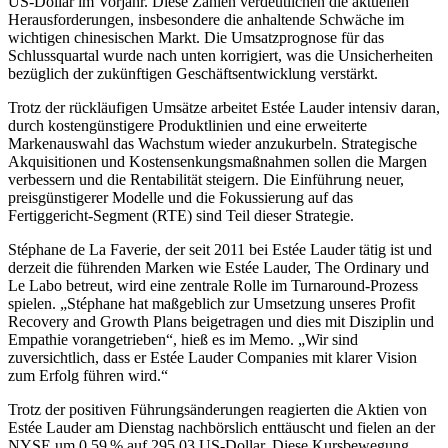
US-Dollar im Vorjahr. Diese Zahlen verdeutlichen die aktuellen
Herausforderungen, insbesondere die anhaltende Schwäche im
wichtigen chinesischen Markt. Die Umsatzprognose für das
Schlussquartal wurde nach unten korrigiert, was die Unsicherheiten
bezüglich der zukünftigen Geschäftsentwicklung verstärkt.
Trotz der rückläufigen Umsätze arbeitet Estée Lauder intensiv daran,
durch kostengünstigere Produktlinien und eine erweiterte
Markenauswahl das Wachstum wieder anzukurbeln. Strategische
Akquisitionen und Kostensenkungsmaßnahmen sollen die Margen
verbessern und die Rentabilität steigern. Die Einführung neuer,
preisgünstigerer Modelle und die Fokussierung auf das
Fertiggericht-Segment (RTE) sind Teil dieser Strategie.
Stéphane de La Faverie, der seit 2011 bei Estée Lauder tätig ist und
derzeit die führenden Marken wie Estée Lauder, The Ordinary und
Le Labo betreut, wird eine zentrale Rolle im Turnaround-Prozess
spielen. „Stéphane hat maßgeblich zur Umsetzung unseres Profit
Recovery and Growth Plans beigetragen und dies mit Disziplin und
Empathie vorangetrieben“, hieß es im Memo. „Wir sind
zuversichtlich, dass er Estée Lauder Companies mit klarer Vision
zum Erfolg führen wird.“
Trotz der positiven Führungsänderungen reagierten die Aktien von
Estée Lauder am Dienstag nachbörslich enttäuscht und fielen an der
NYSE um 0,59 % auf 295,03 US-Dollar. Diese Kursbewegung