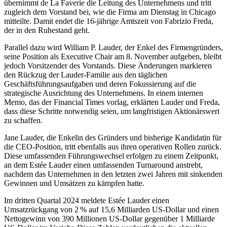
übernimmt de La Faverie die Leitung des Unternehmens und tritt
zugleich dem Vorstand bei, wie die Firma am Dienstag in Chicago
mitteilte. Damit endet die 16-jährige Amtszeit von Fabrizio Freda,
der in den Ruhestand geht.
Parallel dazu wird William P. Lauder, der Enkel des Firmengründers,
seine Position als Executive Chair am 8. November aufgeben, bleibt
jedoch Vorsitzender des Vorstands. Diese Änderungen markieren
den Rückzug der Lauder-Familie aus den täglichen
Geschäftsführungsaufgaben und deren Fokussierung auf die
strategische Ausrichtung des Unternehmens. In einem internen
Memo, das der Financial Times vorlag, erklärten Lauder und Freda,
dass diese Schritte notwendig seien, um langfristigen Aktionärswert
zu schaffen.
Jane Lauder, die Enkelin des Gründers und bisherige Kandidatin für
die CEO-Position, tritt ebenfalls aus ihren operativen Rollen zurück.
Diese umfassenden Führungswechsel erfolgen zu einem Zeitpunkt,
an dem Estée Lauder einen umfassenden Turnaround anstrebt,
nachdem das Unternehmen in den letzten zwei Jahren mit sinkenden
Gewinnen und Umsätzen zu kämpfen hatte.
Im dritten Quartal 2024 meldete Estée Lauder einen
Umsatzrückgang von 2 % auf 15,6 Milliarden US-Dollar und einen
Nettogewinn von 390 Millionen US-Dollar gegenüber 1 Milliarde