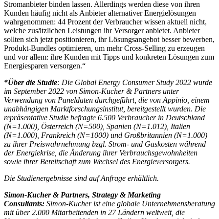
Stromanbieter binden lassen. Allerdings werden diese von ihren
Kunden häufig nicht als Anbieter alternativer Energielösungen
wahrgenommen: 44 Prozent der Verbraucher wissen aktuell nicht,
welche zusätzlichen Leistungen ihr Versorger anbietet. Anbieter
sollten sich jetzt positionieren, ihr Lösungsangebot besser bewerben,
Produkt-Bundles optimieren, um mehr Cross-Selling zu erzeugen
und vor allem: ihre Kunden mit Tipps und konkreten Lösungen zum
Energiesparen versorgen.“
*Über die Studie
: Die Global Energy Consumer Study 2022 wurde
im September 2022 von Simon-Kucher & Partners unter
Verwendung von Paneldaten durchgeführt, die von Appinio, einem
unabhängigen Marktforschungsinstitut, bereitgestellt wurden. Die
repräsentative Studie befragte 6.500 Verbraucher in Deutschland
(N=1.000), Österreich (N=500), Spanien (N=1.012), Italien
(N=1.000), Frankreich (N=1000) und Großbritannien (N=1.000)
zu ihrer Preiswahrnehmung bzgl. Strom- und Gaskosten während
der Energiekrise, die Änderung ihrer Verbrauchsgewohnheiten
sowie ihrer Bereitschaft zum Wechsel des Energieversorgers.
Die Studienergebnisse sind auf Anfrage erhältlich.
Simon-Kucher & Partners, Strategy & Marketing
Consultants:
Simon-Kucher ist eine globale Unternehmensberatung
mit über 2.000 Mitarbeitenden in 27 Ländern weltweit, die