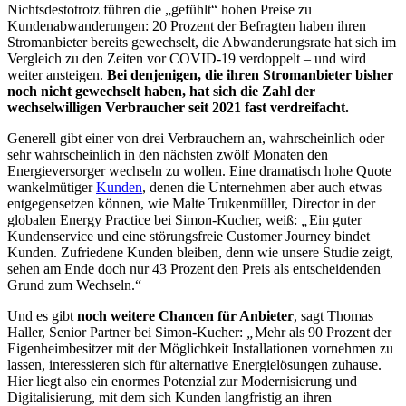
Nichtsdestotrotz führen die „gefühlt“ hohen Preise zu
Kundenabwanderungen: 20 Prozent der Befragten haben ihren
Stromanbieter bereits gewechselt, die Abwanderungsrate hat sich im
Vergleich zu den Zeiten vor COVID-19 verdoppelt – und wird
weiter ansteigen.
Bei denjenigen, die ihren Stromanbieter bisher
noch nicht gewechselt haben, hat sich die Zahl der
wechselwilligen Verbraucher seit 2021 fast verdreifacht.
Generell gibt einer von drei Verbrauchern an, wahrscheinlich oder
sehr wahrscheinlich in den nächsten zwölf Monaten den
Energieversorger wechseln zu wollen. Eine dramatisch hohe Quote
wankelmütiger
Kunden
, denen die Unternehmen aber auch etwas
entgegensetzen können, wie Malte Trukenmüller, Director in der
globalen Energy Practice bei Simon-Kucher, weiß:
„
Ein guter
Kundenservice und eine störungsfreie Customer Journey bindet
Kunden. Zufriedene Kunden bleiben, denn wie unsere Studie zeigt,
sehen am Ende doch nur 43 Prozent den Preis als entscheidenden
Grund zum Wechseln.“
Und es gibt
noch weitere Chancen für Anbieter
, sagt Thomas
Haller, Senior Partner bei Simon-Kucher:
„
Mehr als 90 Prozent der
Eigenheimbesitzer mit der Möglichkeit Installationen vornehmen zu
lassen, interessieren sich für alternative Energielösungen zuhause.
Hier liegt also ein enormes Potenzial zur Modernisierung und
Digitalisierung, mit dem sich Kunden langfristig an ihren