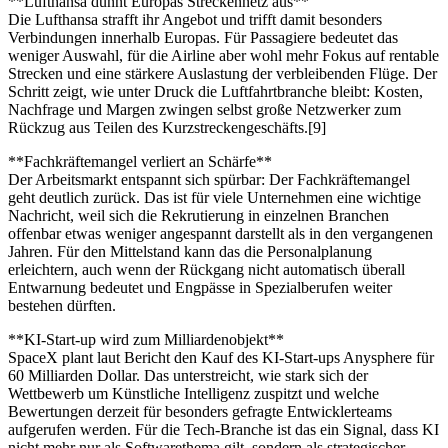
**Lufthansa dünnt Europas Streckennetz aus**
Die Lufthansa strafft ihr Angebot und trifft damit besonders
Verbindungen innerhalb Europas. Für Passagiere bedeutet das
weniger Auswahl, für die Airline aber wohl mehr Fokus auf rentable
Strecken und eine stärkere Auslastung der verbleibenden Flüge. Der
Schritt zeigt, wie unter Druck die Luftfahrtbranche bleibt: Kosten,
Nachfrage und Margen zwingen selbst große Netzwerker zum
Rückzug aus Teilen des Kurzstreckengeschäfts.[9]
**Fachkräftemangel verliert an Schärfe**
Der Arbeitsmarkt entspannt sich spürbar: Der Fachkräftemangel
geht deutlich zurück. Das ist für viele Unternehmen eine wichtige
Nachricht, weil sich die Rekrutierung in einzelnen Branchen
offenbar etwas weniger angespannt darstellt als in den vergangenen
Jahren. Für den Mittelstand kann das die Personalplanung
erleichtern, auch wenn der Rückgang nicht automatisch überall
Entwarnung bedeutet und Engpässe in Spezialberufen weiter
bestehen dürften.
**KI-Start-up wird zum Milliardenobjekt**
SpaceX plant laut Bericht den Kauf des KI-Start-ups Anysphere für
60 Milliarden Dollar. Das unterstreicht, wie stark sich der
Wettbewerb um Künstliche Intelligenz zuspitzt und welche
Bewertungen derzeit für besonders gefragte Entwicklerteams
aufgerufen werden. Für die Tech-Branche ist das ein Signal, dass KI
nicht mehr nur als Softwarethema gilt, sondern als strategischer