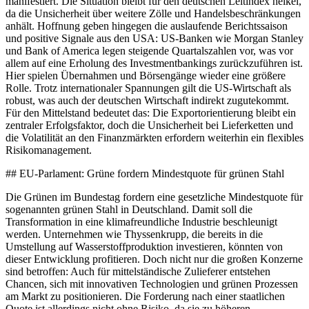
manifestiert. Die Situation bleibt für den deutschen Leitindex heikel,
da die Unsicherheit über weitere Zölle und Handelsbeschränkungen
anhält. Hoffnung geben hingegen die auslaufende Berichtssaison
und positive Signale aus den USA: US-Banken wie Morgan Stanley
und Bank of America legen steigende Quartalszahlen vor, was vor
allem auf eine Erholung des Investmentbankings zurückzuführen ist.
Hier spielen Übernahmen und Börsengänge wieder eine größere
Rolle. Trotz internationaler Spannungen gilt die US-Wirtschaft als
robust, was auch der deutschen Wirtschaft indirekt zugutekommt.
Für den Mittelstand bedeutet das: Die Exportorientierung bleibt ein
zentraler Erfolgsfaktor, doch die Unsicherheit bei Lieferketten und
die Volatilität an den Finanzmärkten erfordern weiterhin ein flexibles
Risikomanagement.
## EU-Parlament: Grüne fordern Mindestquote für grünen Stahl
Die Grünen im Bundestag fordern eine gesetzliche Mindestquote für
sogenannten grünen Stahl in Deutschland. Damit soll die
Transformation in eine klimafreundliche Industrie beschleunigt
werden. Unternehmen wie Thyssenkrupp, die bereits in die
Umstellung auf Wasserstoffproduktion investieren, könnten von
dieser Entwicklung profitieren. Doch nicht nur die großen Konzerne
sind betroffen: Auch für mittelständische Zulieferer entstehen
Chancen, sich mit innovativen Technologien und grünen Prozessen
am Markt zu positionieren. Die Forderung nach einer staatlichen
Quote ist allerdings nicht ohne Risiko, da sie zu höheren