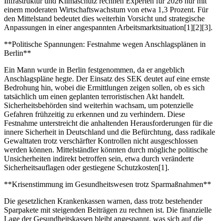
Infrastruktur und Klimaschutz rechnen Experten für 2026 nur mit
einem moderaten Wirtschaftswachstum von etwa 1,3 Prozent. Für
den Mittelstand bedeutet dies weiterhin Vorsicht und strategische
Anpassungen in einer angespannten Arbeitsmarktsituation[1][2][3].
**Politische Spannungen: Festnahme wegen Anschlagsplänen in
Berlin**
Ein Mann wurde in Berlin festgenommen, da er angeblich
Anschlagspläne hegte. Der Einsatz des SEK deutet auf eine ernste
Bedrohung hin, wobei die Ermittlungen zeigen sollen, ob es sich
tatsächlich um einen geplanten terroristischen Akt handelt.
Sicherheitsbehörden sind weiterhin wachsam, um potenzielle
Gefahren frühzeitig zu erkennen und zu verhindern. Diese
Festnahme unterstreicht die anhaltenden Herausforderungen für die
innere Sicherheit in Deutschland und die Befürchtung, dass radikale
Gewalttaten trotz verschärfter Kontrollen nicht ausgeschlossen
werden können. Mittelständler könnten durch mögliche politische
Unsicherheiten indirekt betroffen sein, etwa durch veränderte
Sicherheitsauflagen oder gestiegene Schutzkosten[1].
**Krisenstimmung im Gesundheitswesen trotz Sparmaßnahmen**
Die gesetzlichen Krankenkassen warnen, dass trotz bestehender
Sparpakete mit steigenden Beiträgen zu rechnen ist. Die finanzielle
Lage der Gesundheitskassen bleibt angespannt, was sich auf die