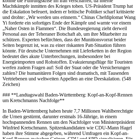
könnte die Führungskrise im Iran verschärfen, da interne
Machtkämpfe inmitten des Krieges toben. US-Präsident Trump hat
die Eskalation befeuert, indem er britische Politiker scharf kritisierte
und drohte: „Wir werden uns erinnern.“ Chinas Chefdiplomat Wang
Yi forderte ein sofortiges Ende der Kämpfe und warnte vor einem
„Naher Osten in Flammen“. Die Bundesregierung zieht derweil
Personal aus der Teheraner Botschaft ab, um ihre Mitarbeiter zu
schützen. Experten befürchten, dass der Munitionsvorrat beider
Seiten begrenzt ist, was zu einer riskanten Patt-Situation führen
könnte. Für deutsche Unternehmen mit Lieferketten in der Region
bedeutet dies akute Unterbrechungen, insbesondere bei
Energieimporten und Rohstoffen. Evakuierungsflüge für Touristen
werfen zudem Fragen auf: Soll der Staat oder die Versicherungen
zahlen? Die humanitären Folgen sind dramatisch, mit Tausenden
Vertriebenen und weltweiten Appellen an eine Deeskalation. (548
Zeichen)
### **Landtagswahl Baden-Württemberg: Kopf-an-Kopf-Rennen
um Kretschmanns Nachfolge**
In Baden-Württemberg haben heute 7,7 Millionen Wahlberechtigte
die Urnen gestürmt, darunter erstmals 16-Jährige, in einem
hochspannenden Rennen um den Nachfolger von Ministerpräsident
Winfried Kretschmann. Spitzenkandidaten wie CDU-Mann Hagel
haben ihre Stimme abgegeben, während Umfragen ein Kopf-an-
Kopf-Rennen zwischen Grünen, CDU und SPD signalisieren. Für