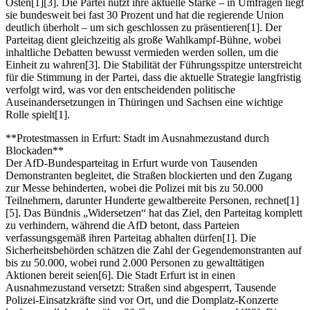
Osten[1][3]. Die Partei nutzt ihre aktuelle Stärke – in Umfragen liegt
sie bundesweit bei fast 30 Prozent und hat die regierende Union
deutlich überholt – um sich geschlossen zu präsentieren[1]. Der
Parteitag dient gleichzeitig als große Wahlkampf-Bühne, wobei
inhaltliche Debatten bewusst vermieden werden sollen, um die
Einheit zu wahren[3]. Die Stabilität der Führungsspitze unterstreicht
für die Stimmung in der Partei, dass die aktuelle Strategie langfristig
verfolgt wird, was vor den entscheidenden politische
Auseinandersetzungen in Thüringen und Sachsen eine wichtige
Rolle spielt[1].
**Protestmassen in Erfurt: Stadt im Ausnahmezustand durch
Blockaden**
Der AfD-Bundesparteitag in Erfurt wurde von Tausenden
Demonstranten begleitet, die Straßen blockierten und den Zugang
zur Messe behinderten, wobei die Polizei mit bis zu 50.000
Teilnehmern, darunter Hunderte gewaltbereite Personen, rechnet[1]
[5]. Das Bündnis „Widersetzen“ hat das Ziel, den Parteitag komplett
zu verhindern, während die AfD betont, dass Parteien
verfassungsgemäß ihren Parteitag abhalten dürfen[1]. Die
Sicherheitsbehörden schätzen die Zahl der Gegendemonstranten auf
bis zu 50.000, wobei rund 2.000 Personen zu gewalttätigen
Aktionen bereit seien[6]. Die Stadt Erfurt ist in einen
Ausnahmezustand versetzt: Straßen sind abgesperrt, Tausende
Polizei-Einsatzkräfte sind vor Ort, und die Domplatz-Konzerte