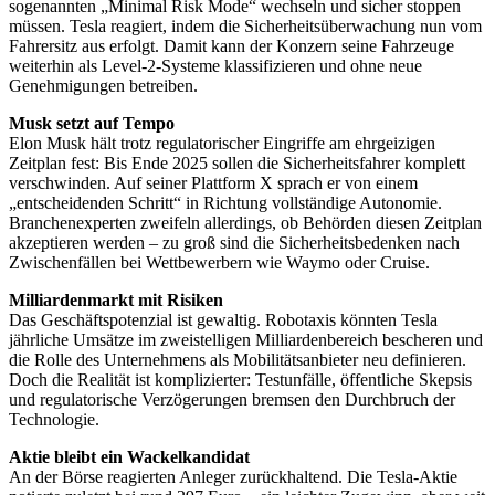
sogenannten „Minimal Risk Mode“ wechseln und sicher stoppen
müssen. Tesla reagiert, indem die Sicherheitsüberwachung nun vom
Fahrersitz aus erfolgt. Damit kann der Konzern seine Fahrzeuge
weiterhin als Level-2-Systeme klassifizieren und ohne neue
Genehmigungen betreiben.
Musk setzt auf Tempo
Elon Musk hält trotz regulatorischer Eingriffe am ehrgeizigen
Zeitplan fest: Bis Ende 2025 sollen die Sicherheitsfahrer komplett
verschwinden. Auf seiner Plattform X sprach er von einem
„entscheidenden Schritt“ in Richtung vollständige Autonomie.
Branchenexperten zweifeln allerdings, ob Behörden diesen Zeitplan
akzeptieren werden – zu groß sind die Sicherheitsbedenken nach
Zwischenfällen bei Wettbewerbern wie Waymo oder Cruise.
Milliardenmarkt mit Risiken
Das Geschäftspotenzial ist gewaltig. Robotaxis könnten Tesla
jährliche Umsätze im zweistelligen Milliardenbereich bescheren und
die Rolle des Unternehmens als Mobilitätsanbieter neu definieren.
Doch die Realität ist komplizierter: Testunfälle, öffentliche Skepsis
und regulatorische Verzögerungen bremsen den Durchbruch der
Technologie.
Aktie bleibt ein Wackelkandidat
An der Börse reagierten Anleger zurückhaltend. Die Tesla-Aktie