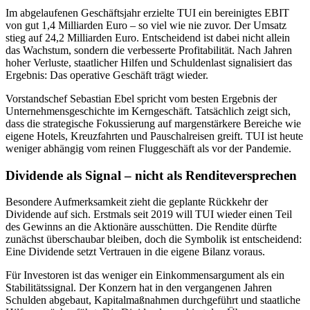
Im abgelaufenen Geschäftsjahr erzielte TUI ein bereinigtes EBIT
von gut 1,4 Milliarden Euro – so viel wie nie zuvor. Der Umsatz
stieg auf 24,2 Milliarden Euro. Entscheidend ist dabei nicht allein
das Wachstum, sondern die verbesserte Profitabilität. Nach Jahren
hoher Verluste, staatlicher Hilfen und Schuldenlast signalisiert das
Ergebnis: Das operative Geschäft trägt wieder.
Vorstandschef Sebastian Ebel spricht vom besten Ergebnis der
Unternehmensgeschichte im Kerngeschäft. Tatsächlich zeigt sich,
dass die strategische Fokussierung auf margenstärkere Bereiche wie
eigene Hotels, Kreuzfahrten und Pauschalreisen greift. TUI ist heute
weniger abhängig vom reinen Fluggeschäft als vor der Pandemie.
Dividende als Signal – nicht als Renditeversprechen
Besondere Aufmerksamkeit zieht die geplante Rückkehr der
Dividende auf sich. Erstmals seit 2019 will TUI wieder einen Teil
des Gewinns an die Aktionäre ausschütten. Die Rendite dürfte
zunächst überschaubar bleiben, doch die Symbolik ist entscheidend:
Eine Dividende setzt Vertrauen in die eigene Bilanz voraus.
Für Investoren ist das weniger ein Einkommensargument als ein
Stabilitätssignal. Der Konzern hat in den vergangenen Jahren
Schulden abgebaut, Kapitalmaßnahmen durchgeführt und staatliche