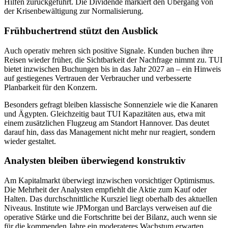
Hilfen zurückgeführt. Die Dividende markiert den Übergang von
der Krisenbewältigung zur Normalisierung.
Frühbuchertrend stützt den Ausblick
Auch operativ mehren sich positive Signale. Kunden buchen ihre
Reisen wieder früher, die Sichtbarkeit der Nachfrage nimmt zu. TUI
bietet inzwischen Buchungen bis in das Jahr 2027 an – ein Hinweis
auf gestiegenes Vertrauen der Verbraucher und verbesserte
Planbarkeit für den Konzern.
Besonders gefragt bleiben klassische Sonnenziele wie die Kanaren
und Ägypten. Gleichzeitig baut TUI Kapazitäten aus, etwa mit
einem zusätzlichen Flugzeug am Standort Hannover. Das deutet
darauf hin, dass das Management nicht mehr nur reagiert, sondern
wieder gestaltet.
Analysten bleiben überwiegend konstruktiv
Am Kapitalmarkt überwiegt inzwischen vorsichtiger Optimismus.
Die Mehrheit der Analysten empfiehlt die Aktie zum Kauf oder
Halten. Das durchschnittliche Kursziel liegt oberhalb des aktuellen
Niveaus. Institute wie JPMorgan und Barclays verweisen auf die
operative Stärke und die Fortschritte bei der Bilanz, auch wenn sie
für die kommenden Jahre ein moderateres Wachstum erwarten.