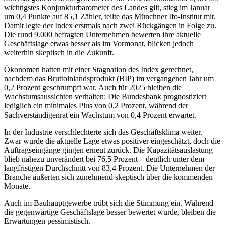
wichtigstes Konjunkturbarometer des Landes gilt, stieg im Januar
um 0,4 Punkte auf 85,1 Zähler, teilte das Münchner Ifo-Institut mit.
Damit legte der Index erstmals nach zwei Rückgängen in Folge zu.
Die rund 9.000 befragten Unternehmen bewerten ihre aktuelle
Geschäftslage etwas besser als im Vormonat, blicken jedoch
weiterhin skeptisch in die Zukunft.
Ökonomen hatten mit einer Stagnation des Index gerechnet,
nachdem das Bruttoinlandsprodukt (BIP) im vergangenen Jahr um
0,2 Prozent geschrumpft war. Auch für 2025 bleiben die
Wachstumsaussichten verhalten: Die Bundesbank prognostiziert
lediglich ein minimales Plus von 0,2 Prozent, während der
Sachverständigenrat ein Wachstum von 0,4 Prozent erwartet.
In der Industrie verschlechterte sich das Geschäftsklima weiter.
Zwar wurde die aktuelle Lage etwas positiver eingeschätzt, doch die
Auftragseingänge gingen erneut zurück. Die Kapazitätsauslastung
blieb nahezu unverändert bei 76,5 Prozent – deutlich unter dem
langfristigen Durchschnitt von 83,4 Prozent. Die Unternehmen der
Branche äußerten sich zunehmend skeptisch über die kommenden
Monate.
Auch im Bauhauptgewerbe trübt sich die Stimmung ein. Während
die gegenwärtige Geschäftslage besser bewertet wurde, bleiben die
Erwartungen pessimistisch.