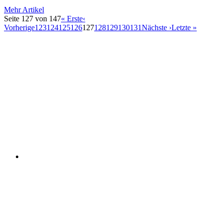
Mehr Artikel
Seite 127 von 147
« Erste
‹
Vorherige
123
124
125
126
127
128
129
130
131
Nächste ›
Letzte »