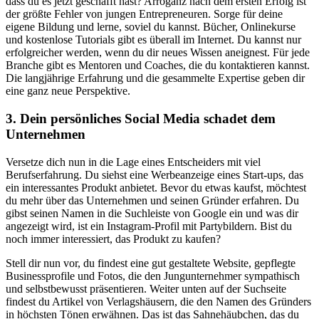
dass du es jetzt geschafft hast? Arroganz nach dem ersten Erfolg ist
der größte Fehler von jungen Entrepreneuren. Sorge für deine
eigene Bildung und lerne, soviel du kannst. Bücher, Onlinekurse
und kostenlose Tutorials gibt es überall im Internet. Du kannst nur
erfolgreicher werden, wenn du dir neues Wissen aneignest. Für jede
Branche gibt es Mentoren und Coaches, die du kontaktieren kannst.
Die langjährige Erfahrung und die gesammelte Expertise geben dir
eine ganz neue Perspektive.
3. Dein persönliches Social Media schadet dem
Unternehmen
Versetze dich nun in die Lage eines Entscheiders mit viel
Berufserfahrung. Du siehst eine Werbeanzeige eines Start-ups, das
ein interessantes Produkt anbietet. Bevor du etwas kaufst, möchtest
du mehr über das Unternehmen und seinen Gründer erfahren. Du
gibst seinen Namen in die Suchleiste von Google ein und was dir
angezeigt wird, ist ein Instagram-Profil mit Partybildern. Bist du
noch immer interessiert, das Produkt zu kaufen?
Stell dir nun vor, du findest eine gut gestaltete Website, gepflegte
Businessprofile und Fotos, die den Jungunternehmer sympathisch
und selbstbewusst präsentieren. Weiter unten auf der Suchseite
findest du Artikel von Verlagshäusern, die den Namen des Gründers
in höchsten Tönen erwähnen. Das ist das Sahnehäubchen, das du