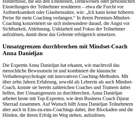
Hindernisse, die aus den Emotionen, Denkweisen oder persönlichen
Einstellungen der Teilnehmer resultieren – etwa die Furcht vor
Aufmerksamkeit oder Glaubenssätze, wie: „Ich kann keine höheren
Preise für mein Coaching verlangen.“ In ihrem Premium-Mindset-
Coaching konzentriert sie sich insbesondere darauf, die Angst vor
Sichtbarkeit, Ablehnung, Unklarheit und Fokus der Teilnehmer
aufzulösen, damit diese das Gelernte erfolgreich umsetzen.
Umsatzgrenzen durchbrechen mit Mindset-Coach
Anna Danieljan
Die Expertin Anna Danieljan hat erkannt, wie machtvoll das
menschliche Bewusstsein ist und kombiniert die klassische
Verhaltenspsychologie mit innovativen Coaching-Methoden. Mit
über zehn Jahren Erfahrung, sowohl als Lehrerin als auch Mindset-
Coach, konnte sie bereits zahlreichen Coaches und Trainern dabei
helfen, ihre Umsatzgrenzen zu durchbrechen. Anna Danieljan
arbeitet heute mit Top-Experten, wie dem Business Coach Djurat
Sherzad zusammen. Auf Wunsch hilft Anna Danieljan Teilnehmern
aber auch in Eins-zu-eins-Coachings dabei, ihre Blockaden und die
Hürden, die ihrem Erfolg im Weg stehen, aufzulösen.